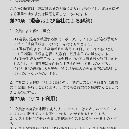
会員契約の解除
これらの措置は、施設運営者の判断により行うものとし、違反者に対
する事前の通知または同意を要しないものとする。
第20条（退会および当社による解約）
会員による解約（退会）
会員が退会を希望する際は、ポータルサイトから所定の手続き
（以下「退会手続き」という）を行うものとする。
退会手続きは、退会希望月の当月１０日までに行うものとし、
１１日以降に手続きを行った場合、翌月末日での退会とする。
退会手続きが完了後も、退会日までの間は当施設を利用できる
ものとし、利用有無にかかわらず料金が発生するものとする。
利用料の未納がある場合、第２項記載の退会日までに完納しな
ければならないものとする。
当社による解約 当社は会員に対し、解約日の１か月前までに書面
による通知を行うことにより、いつでも会員契約を解約することがで
きるものとする。
第21条（ゲスト利用）
会員は当施設の利用にあたり、ルーム１には２名、ルーム２・３
には１名に限りゲストを同伴させることができるものとする。
ゲストを同伴させた会員は本規約をゲストに遵守させるものとす
る。
ゲストが本規約に違反する行為を行った場合、ゲストを同伴させ