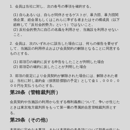
会員は当社に対し、次の各号の事項を確約する。
自らあるいは、自らが同伴させるゲストが、暴力団、暴力団関
係企業、総会屋もしくはこれらに準ずる者またはその構成員（以下
総称して『反社会的勢力』という）ではないこと。
反社会的勢力に自己の名義を利用させ、当施設を利用させない
こと。
会員は、次のいずれかに該当した場合には、何らの催告を要せず
して、当施設の利用停止および会員契約の解除となることに同意する
ものとする。
前項①の確約に反する申告をしたことが判明した場合
前項②の確約に反したことが判明した場合
前項の規定により会員契約が解除された場合には、解除された者
は、当社に対し違約金（損害賠償額の予定）として金１，０００，０
００円を支払うものとする。
第28条（管轄裁判所）
会員契約や当施設の利用から生ずる権利義務について、争いが生じた
ときは東京地方裁判所をもって第一審の専属的合意管轄裁判所とす
る。
第29条（その他）
本規約に定めなき事項、または本規約の各条項について疑義が生じた