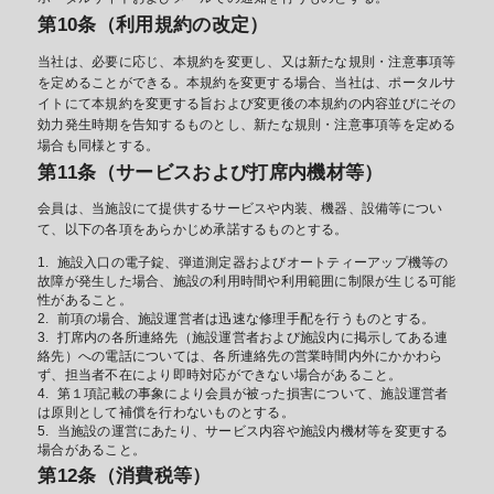
第10条（利用規約の改定）
当社は、必要に応じ、本規約を変更し、又は新たな規則・注意事項等
を定めることができる。本規約を変更する場合、当社は、ポータルサ
イトにて本規約を変更する旨および変更後の本規約の内容並びにその
効力発生時期を告知するものとし、新たな規則・注意事項等を定める
場合も同様とする。
第11条（サービスおよび打席内機材等）
会員は、当施設にて提供するサービスや内装、機器、設備等につい
て、以下の各項をあらかじめ承諾するものとする。
施設入口の電子錠、弾道測定器およびオートティーアップ機等の
故障が発生した場合、施設の利用時間や利用範囲に制限が生じる可能
性があること。
前項の場合、施設運営者は迅速な修理手配を行うものとする。
打席内の各所連絡先（施設運営者および施設内に掲示してある連
絡先）への電話については、各所連絡先の営業時間内外にかかわら
ず、担当者不在により即時対応ができない場合があること。
第１項記載の事象により会員が被った損害について、施設運営者
は原則として補償を行わないものとする。
当施設の運営にあたり、サービス内容や施設内機材等を変更する
場合があること。
第12条（消費税等）