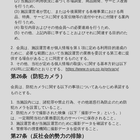
当施設の利用状況に基づく市場調査、商品開発、サービス改善
を行うため。
施設運営者が営む、または今後展開する各種事業における商
品、特典、サービスに関する宣伝物等の送付やそれに付随する案内
を行うため。
取引内容およびその他会員への必要連絡を行うため。
その他、上記内容に準ずることおよびそれに関連する目的のた
め。
会員は、施設運営者が個人情報を第１項に定める利用目的達成の
ために、必要な範囲において当施設運営の業務を委託する第三者に提
供する場合があることに同意するものとする。
その他、当社が定める個人情報の取扱いに関する基本方針は以下
のURLに記載のとおりとする。
https://www.n-up.co.jp/privacy/
第26条（防犯カメラ）
会員は、防犯カメラに関する以下の事項についてあらかじめ承諾する
ものとする。
当施設内には、諸犯罪や禁止行為、その他迷惑行為防止のため防
犯カメラを設置していること。
防犯カメラで撮影された映像（以下「撮影データ」という。）
は、一定期間当社の業務委託先のサーバーに保存されること。
施設運営者が当施設運営のために撮影データを確認すること。
警察等の捜査機関に撮影データを提供すること。
第27条（反社会的勢力の排除）