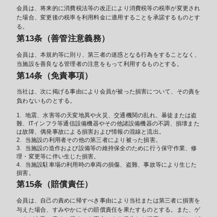
会員は、将来的に消費税法等の改正により消費税等の税率が変更され
た場合、変更後の税率を利用料金に適用することを承諾するものとす
る。
第13条（善管注意義務）
会員は、本規約等に則り、第三者の迷惑となる行為をすることなく、
当施設を善良なる管理者の注意をもって利用するものとする。
第14条（免責事項）
当社は、次に掲げる事由により会員が被った損害について、その責を
負わないものとする。
地震、水害等の天変地異や火災、交通機関の乱れ、暴徒または盗
難、ITインフラ等通信設備機器やその他諸設備機器の不調、損壊また
は故障、偶発事故による損害および情報の混線と流出。
当施設の利用者その他の第三者により被った損害。
当施設の造作および設備等の維持保全のために行う保守作業、修
理・変更等に伴い生じた損害。
当施設駐車場の利用時の車両の損傷、盗難、事故等により生じた
損害。
第15条（賠償責任）
会員は、自己の責めに帰すべき事由により当社または第三者に損害を
与えた場合、すみやかにその賠償責任を果たすものとする。また、ゲ