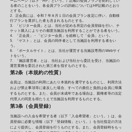
ームページ（以下「HP」という。）記載の会員プランを契約してい
る者のことをいう。各会員プランの詳細についてはHP記載のとおり
とする。
正会員には、令和７年８月１日の会員プラン改定に伴い、自動移
行プランを選択した者も含まれるものとする。
「ビジター会員」とは、当社が定める所定の会員登録を行い、チ
ケット購入によりその都度当施設を利用することができる者をいう。
「正会員」・「ビジター会員」を総称して「会員」という。
「ゲスト」とは、会員の同伴者として当施設を利用する者をい
う。
「ポータルサイト」とは、当社が運営する当施設専用のWebサイ
トをいう。
「施設運営者」とは、当社および当社から委託を受け、当施設の
運営業務を委託された第三者を指すものとする。
第2条（本規約の性質）
会員は、当施設の利用にあたり本規約を遵守するものとし、利用方法
および禁止事項等に違反した場合、すべての責任と負担は会員に帰属
するものとする。また、会員が未成年である場合は、親権者等の法定
代理人の同意を得たうえで当施設を利用するものとする。
第3条（会員登録）
当施設への入会を希望する者（以下「入会希望者」という。）は、会
員登録に必要な情報（以下「登録情報」という。）を当社指定の方法
により提供し、会員登録を行うものとする。また、会員登録時をもっ