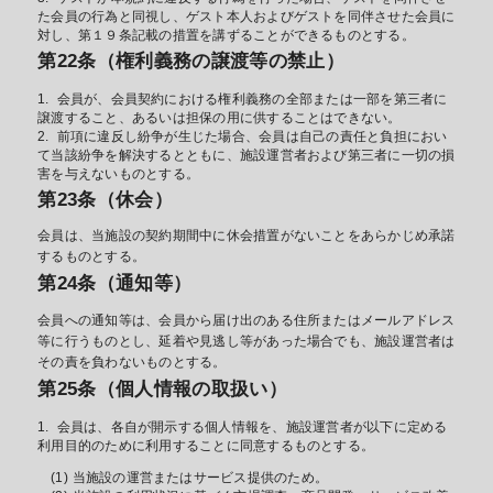
た会員の行為と同視し、ゲスト本人およびゲストを同伴させた会員に
対し、第１９条記載の措置を講ずることができるものとする。
第22条（権利義務の譲渡等の禁止）
会員が、会員契約における権利義務の全部または一部を第三者に
譲渡すること、あるいは担保の用に供することはできない。
前項に違反し紛争が生じた場合、会員は自己の責任と負担におい
て当該紛争を解決するとともに、施設運営者および第三者に一切の損
害を与えないものとする。
第23条（休会）
会員は、当施設の契約期間中に休会措置がないことをあらかじめ承諾
するものとする。
第24条（通知等）
会員への通知等は、会員から届け出のある住所またはメールアドレス
等に行うものとし、延着や見逃し等があった場合でも、施設運営者は
その責を負わないものとする。
第25条（個人情報の取扱い）
会員は、各自が開示する個人情報を、施設運営者が以下に定める
利用目的のために利用することに同意するものとする。
当施設の運営またはサービス提供のため。