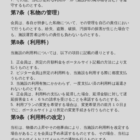
守するものとする。
第7条（私物の管理）
会員は、各自が持参した私物について、その管理を自己の責任におい
て行うものとする。紛失、盗難、破損、汚損等の損害が生じた場合で
も、施設運営者は何らの責任も負わないものとする。
第8条（利用料）
当施設の利用料については、以下の項目に記載の通りとする。
正会員は、所定の月額料金をポータルサイト記載の方法により支
払うものとする。
ビジター会員は所定の利用料を、当施設を利用する際に都度支払
うものとする。
当施設の利用有無にかかわらず、一度支払い済の利用料は返還さ
れないものとする。
正会員は、利用料の支払いを延滞した場合、延滞金額に対して遅
延損害金１４．６％の請求を受けることを承諾するものとする。
利用プランの変更を希望する場合は、変更希望月の前月１０日ま
でに、ポータルサイトより所定の変更手続きを行うものとする。
第9条（利用料の改定）
当社は、物価の上昇やその他事由により、当施設の利用料を改定する
場合があることを会員は予め承諾するものとする。その場合、当社は
ポータルサイトおよびメールでの通知を行うものとする。