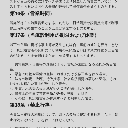
ストが自己の責めに帰すべき事由により発生した損害については、ゲ
スト本人あるいは同伴の会員が連帯して賠償責任を負うものとする。
第16条（営業時間）
当施設は２４時間営業とする。ただし、日常清掃や設備点検等で利用
停止時間が発生することを会員は承諾するものとする。
第17条（当施設利用の制限および休業）
以下の各項に掲げる事由等が発生した場合、事前の通知を行うことな
く、施設運営者の判断により利用の制限あるいは休業の措置をとる場
合があることを会員はあらかじめ承諾するものとする。
異常気象・災害等の影響により、営業が困難となる恐れがある場
合。
緊急で建物や設備の点検、補修または改修工事を行う場合。
法令の制定、改廃、行政指導、社会経済情勢の著しい変化、その
他やむを得ない事由が発生した場合。
地震、水害等の天災地変や火災等が発生した場合。
警備上の理由で営業中断が必要と判断した場合。
その他、施設運営者が休業すべきと判断した場合。
第18条（禁止行為）
会員は当施設の利用において、以下の各項に規定する行為（以下「禁
止行為」という。）を行ってはならない。