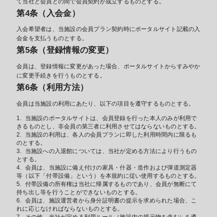
て当社と会員との間で会員契約が成立するものとする。
第4条（入会金）
入会希望者は、当施設の会員プラン契約時にポータルサイト記載の入
会金を支払うものとする。
第5条（登録情報の変更）
会員は、登録情報に変更があった場合、ポータルサイトからすみやか
に変更手続きを行うものとする。
第6条（利用方法）
会員は当施設の利用にあたり、以下の項目を遵守するものとする。
当施設のポータルサイトは、会員登録を行った本人のみが利用で
きるものとし、非会員の第三者に利用させてはならないものとする。
当施設の利用は、各人の会員プランに即した利用時間内に限るも
のとする。
当施設への入退館については、当社が定める方法により行うもの
とする。
会員は、当施設に備え付けの家具・什器・造作および弾道測定器
等（以下「付帯設備」という）を本規約に従い使用するものとする。
付帯設備の所有権は当社に帰属するものであり、会員が無断にて
持ち出し等を行うことができないものとする。
会員は、施設運営者から身分証明書の提示を求められた場合、こ
れに応じなければならないものとする。
その他、当社が定める利用ルール（施設内の掲示物を含む）を遵