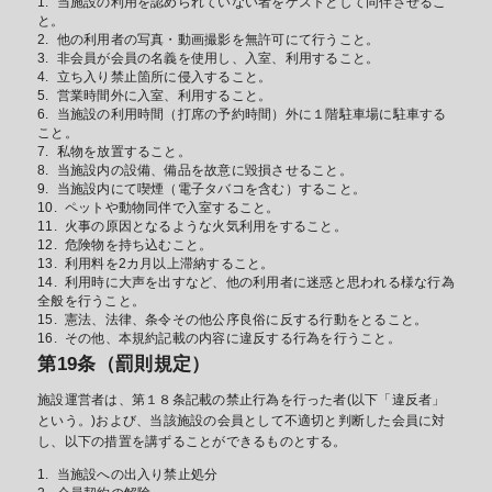
当施設の利用を認められていない者をゲストとして同伴させるこ
と。
他の利用者の写真・動画撮影を無許可にて行うこと。
非会員が会員の名義を使用し、入室、利用すること。
立ち入り禁止箇所に侵入すること。
営業時間外に入室、利用すること。
当施設の利用時間（打席の予約時間）外に１階駐車場に駐車する
こと。
私物を放置すること。
当施設内の設備、備品を故意に毀損させること。
当施設内にて喫煙（電子タバコを含む）すること。
ペットや動物同伴で入室すること。
火事の原因となるような火気利用をすること。
危険物を持ち込むこと。
利用料を2カ月以上滞納すること。
利用時に大声を出すなど、他の利用者に迷惑と思われる様な行為
全般を行うこと。
憲法、法律、条令その他公序良俗に反する行動をとること。
その他、本規約記載の内容に違反する行為を行うこと。
第19条（罰則規定）
施設運営者は、第１８条記載の禁止行為を行った者(以下「違反者」
という。)および、当該施設の会員として不適切と判断した会員に対
し、以下の措置を講ずることができるものとする。
当施設への出入り禁止処分