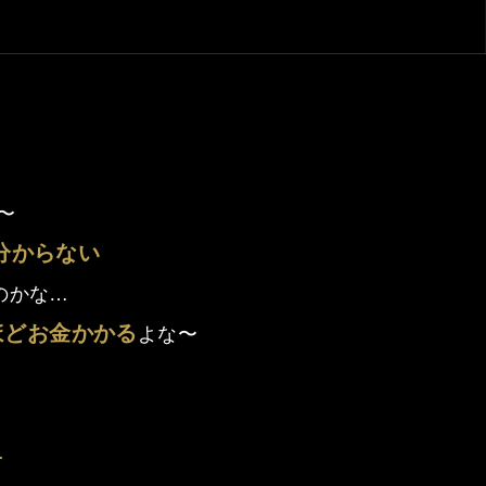
〜
分からない
のかな…
ほどお金かかる
よな〜
！