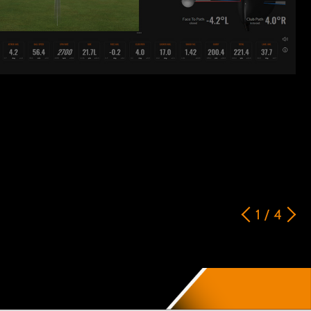
1
/
4