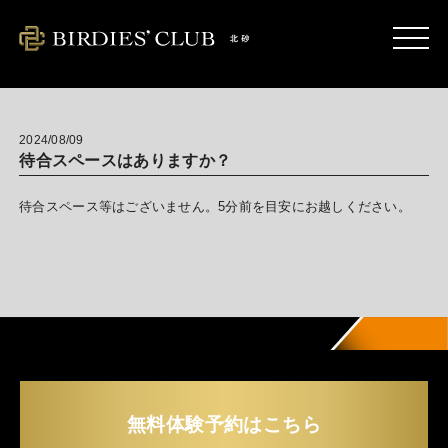
kitasuna.birdies-club.com
2024/08/09
待合スペースはありますか？
待合スペース等はございません。5分前を目安にお越しください。
無料体験予約はこちら